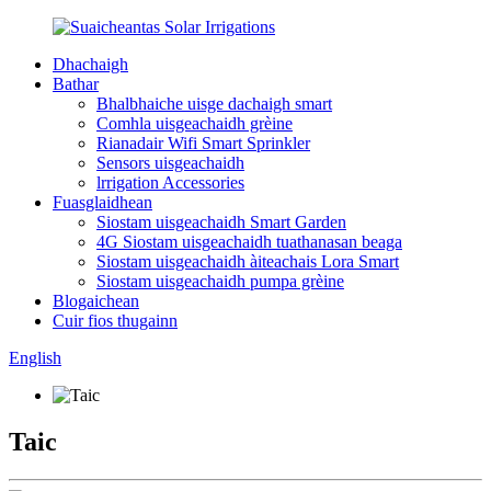
Dhachaigh
Bathar
Bhalbhaiche uisge dachaigh smart
Comhla uisgeachaidh grèine
Rianadair Wifi Smart Sprinkler
Sensors uisgeachaidh
lrrigation Accessories
Fuasglaidhean
Siostam uisgeachaidh Smart Garden
4G Siostam uisgeachaidh tuathanasan beaga
Siostam uisgeachaidh àiteachais Lora Smart
Siostam uisgeachaidh pumpa grèine
Blogaichean
Cuir fios thugainn
English
Taic