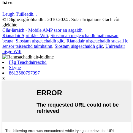
bàrr.
Leugh Tuilleadh...
© Dlighe-sgrìobhaidh - 2010-2024 : Solar Irrigations Gach còir
glèidhte
Clàr-làraich
-
Mobile AMP saor an asgaidh
Rianadair Sprinkler Wifi
,
Siostaman uisgeachaidh tuathanasan
beaga
,
Siostam uisgeachaidh glic
,
Rianadair uisgeachaidh snasail le
sensor taiseachd talmhainn
,
Siostam uisgeachaidh glic
,
Uaireadair
uisge Wifi
,
Fàg Teachdaireachd
Skype
8613560797997
x