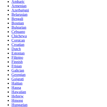
Amharic
Armenian
Azerbaijani
Belarusian
Bengali
Bosnian
Bulgarian
Cebuano
Chichewa
Corsican
Croatian
Dutch
Estonian
Filipino
Finnish
Frisian
Galician
Georgian
Gujarati
Haitian
Hausa
Hawaiian
Hebrew
Hmong
Hungarian