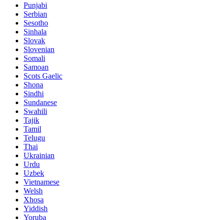
Punjabi
Serbian
Sesotho
Sinhala
Slovak
Slovenian
Somali
Samoan
Scots Gaelic
Shona
Sindhi
Sundanese
Swahili
Tajik
Tamil
Telugu
Thai
Ukrainian
Urdu
Uzbek
Vietnamese
Welsh
Xhosa
Yiddish
Yoruba