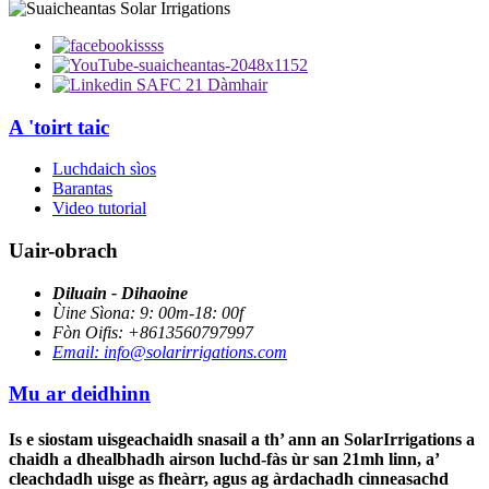
A 'toirt taic
Luchdaich sìos
Barantas
Video tutorial
Uair-obrach
Diluain - Dihaoine
Ùine Sìona: 9: 00m-18: 00f
Fòn Oifis: +8613560797997
Email: info@solarirrigations.com
Mu ar deidhinn
Is e siostam uisgeachaidh snasail a th’ ann an SolarIrrigations a
chaidh a dhealbhadh airson luchd-fàs ùr san 21mh linn, a’
cleachdadh uisge as fheàrr, agus ag àrdachadh cinneasachd