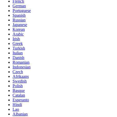
French
German
Portuguese
Spanish
Russian
Japanese
Korean
Arabic
Irish
Greek
Turkish
Italian
Danish
Romanian
Indonesian
Czech
Afrikaans
Swedish
Polish
Basque
Catalan
Esperanto
Hindi
Lao
Albanian